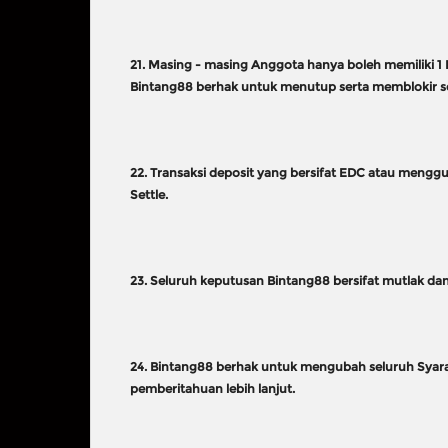
21. Masing - masing Anggota hanya boleh memiliki 1
Bintang88 berhak untuk menutup serta memblokir se
22. Transaksi deposit yang bersifat EDC atau mengg
Settle.
23. Seluruh keputusan Bintang88 bersifat mutlak da
24. Bintang88 berhak untuk mengubah seluruh Syar
pemberitahuan lebih lanjut.