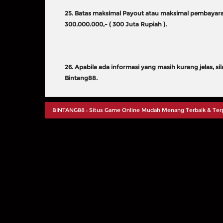
25. Batas maksimal Payout atau maksimal pembayara
300.000.000,- ( 300 Juta Rupiah ).
26. Apabila ada informasi yang masih kurang jelas, 
Bintang88.
BINTANG88 : Situs Game Online Mudah Menang Terbaik & Terpe