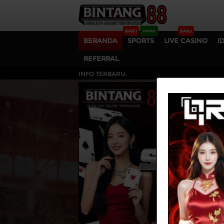
BARU
BARU
PROMO
BERANDA
SPORTS
LIVE CASINO
I
REFERRAL
INFO TERBARU: