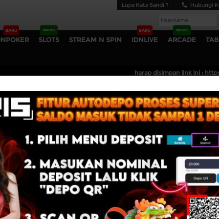
Lupa Kata Sandi ?
Hubungi K
BARU
BARU
PROMO
PROMO
DNPOKER
SLOTS
STREAM N SPIN
IDNLIVE
ARCADE
TAB
harap disimpan link ini : https