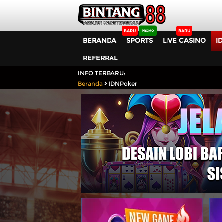
BARU
BARU
PROMO
BERANDA
SPORTS
LIVE CASINO
I
REFERRAL
INFO TERBARU:
Beranda
IDNPoker