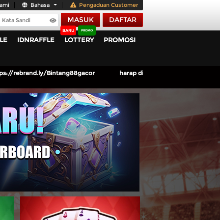
ami
Bahasa
Pengaduan Customer
DAFTAR
BARU
PROMO
LE
IDNRAFFLE
LOTTERY
PROMOSI
s://rebrand.ly/Bintang88gacor
harap disimpan link ini : https://reb