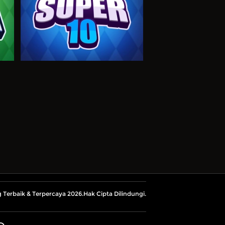
rbaik & Terpercaya 2026.Hak Cipta Dilindungi.